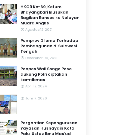
HKGB Ke-69, Ketum
Bhayangkari Blusukan
Bagikan Bansos ke Nelayan
Muara Angke
Agustus 12, 2021
Pemprov Dilema Terhadap
Pembangunan di Sulawesi
Tengah
Desember 06, 2021
Ponpes Wali Songo Poso
dukung Polri ciptakan
kamtibmas
April 12, 2024
Juni 17, 2026
Pergantian Kepengurusan
Yayasan Husnayain Kota
Palu, Ustaz Ibnu Mas’ud