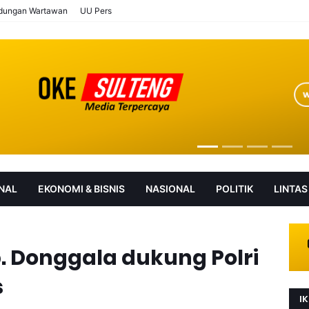
ndungan Wartawan
UU Pers
NAL
EKONOMI & BISNIS
NASIONAL
POLITIK
LINTAS
AN
SOROT
 Donggala dukung Polri
s
IK