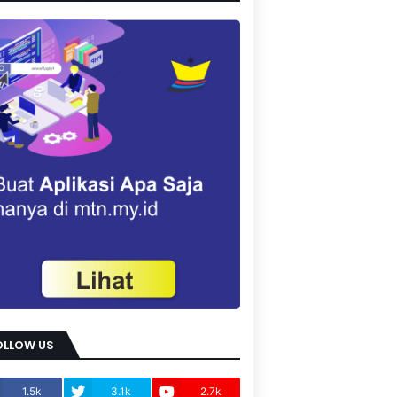
OLLOW US
1.5k
3.1k
2.7k