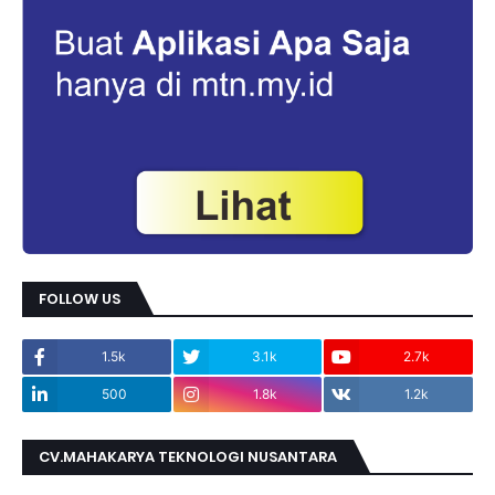
FOLLOW US
1.5k
3.1k
2.7k
500
1.8k
1.2k
CV.MAHAKARYA TEKNOLOGI NUSANTARA