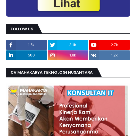
FOLLOW US
1.5k
3.1k
2.7k
500
1.8k
1.2k
CV.MAHAKARYA TEKNOLOGI NUSANTARA