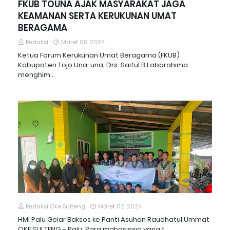
FKUB TOUNA AJAK MASYARAKAT JAGA
KEAMANAN SERTA KERUKUNAN UMAT
BERAGAMA
Redaksi
Maret 08, 2024
Ketua Forum Kerukunan Umat Beragama (FKUB)
Kabupaten Tojo Una-una, Drs. Saiful B Laborahima
menghim…
Redaksi Oke Sulteng
Maret 02, 2024
HMI Palu Gelar Baksos ke Panti Asuhan Raudhatul Ummat
OKE SULTENG – Palu, Para mahasiswa yang t…