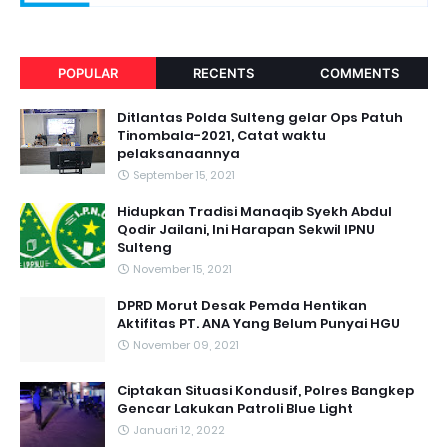
POPULAR
RECENTS
COMMENTS
Ditlantas Polda Sulteng gelar Ops Patuh
Tinombala-2021, Catat waktu
pelaksanaannya
September 15, 2021
Hidupkan Tradisi Manaqib Syekh Abdul
Qodir Jailani, Ini Harapan Sekwil IPNU
Sulteng
November 15, 2021
DPRD Morut Desak Pemda Hentikan
Aktifitas PT. ANA Yang Belum Punyai HGU
November 09, 2021
Ciptakan Situasi Kondusif, Polres Bangkep
Gencar Lakukan Patroli Blue Light
Januari 12, 2022