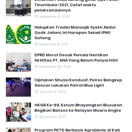
Tinombala-2021, Catat waktu
pelaksanaannya
September 15, 2021
Hidupkan Tradisi Manaqib Syekh Abdul
Qodir Jailani, Ini Harapan Sekwil IPNU
Sulteng
November 15, 2021
DPRD Morut Desak Pemda Hentikan
Aktifitas PT. ANA Yang Belum Punyai HGU
November 09, 2021
Ciptakan Situasi Kondusif, Polres Bangkep
Gencar Lakukan Patroli Blue Light
Januari 12, 2022
HKGB Ke-69, Ketum Bhayangkari Blusukan
Bagikan Bansos ke Nelayan Muara Angke
Agustus 12, 2021
Program PKTD Berbasis Agrobisnis di Kab