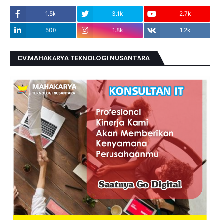
1.5k
3.1k
2.7k
500
1.8k
1.2k
CV.MAHAKARYA TEKNOLOGI NUSANTARA