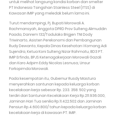
untuk melihat langsung kondisi korban dan smelter
PT Indonesia Tsingshan Stainless Steel (ITSS) di
Kawasan IMIP yang meledak belum lama ini.
Turut mendampingi, Pj. Bupati Morowali A.
Rachmansyah, Anggota DPRD Prov Sulteng Alimuddin
Paada, Danrem 132/Tadulako Brigjen TNI Dody
Triwinarto, Asisten Perekonomi dan Pembangunan
Rudy Dewanto, Kepala Dinas Kesehatan I Komang Adi
Sujendra, Ketua Koni Sulteng Nizar Rahmatu, BD3 PT.
IMIP Erfindo, BPJS Ketenagakerjaan Morowali Gazali
dan Karo Adpim Eddy Nicolas Lesnusa, Unsur
Forkopimda Morowali.
Pada kesempatan itu, Gubernur Rusdy Mastura
menyerahkan santunan kepada keluarga korban
kecelakaan kerja sebesar Rp. 233. 358. 502 yang
terdiri dari Santunan Kecelakaan Kerja Rp.211.936.000,
Jaminan Hari Tua senilia Rp.11.422.502 dan Jaminan
Pensiun Rp.4.600.800/ tahun kepada keluarga korban
kecelakaan kerja di kawasan PT. IMIP.