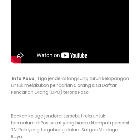
Info Poso
, Tiga jenderal langsung turun kelapangan
untuk melakukan pencarian 6 orang sisa Daftar
Pencarian Orang (DPO) teroris Poso
Bahkan ke tiga jenderal tersebut rela untuk
bermalam di Pos sekat yang biasa ditempati personil
TNI Polri yang tergabung dalam Satgas Madago
Raya.