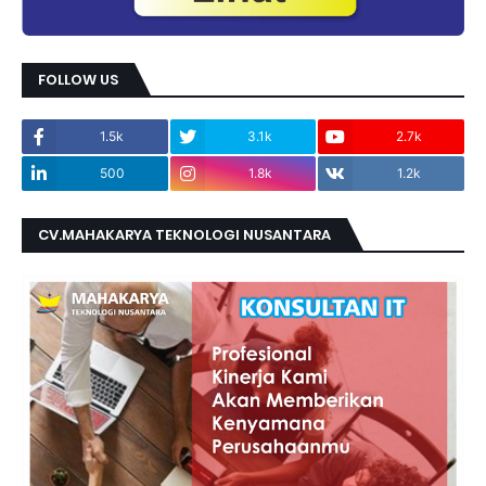
FOLLOW US
1.5k
3.1k
2.7k
500
1.8k
1.2k
CV.MAHAKARYA TEKNOLOGI NUSANTARA