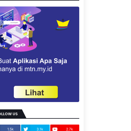
OLLOW US
1.5k
3.1k
2.7k