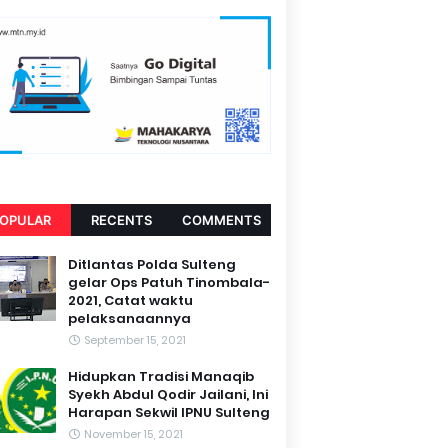
OPULAR
RECENTS
COMMENTS
Ditlantas Polda Sulteng
gelar Ops Patuh Tinombala-
2021, Catat waktu
pelaksanaannya
September 15, 2021
Hidupkan Tradisi Manaqib
Syekh Abdul Qodir Jailani, Ini
Harapan Sekwil IPNU Sulteng
November 15, 2021