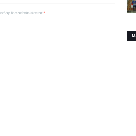
ed by the administrator
*
M