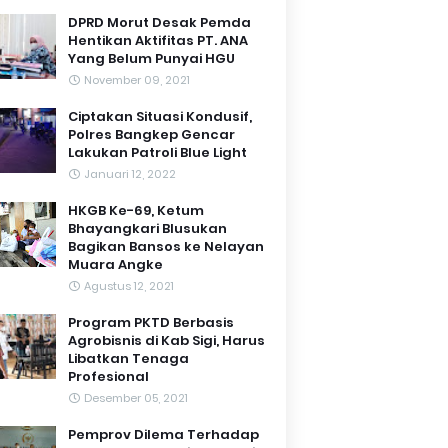
DPRD Morut Desak Pemda
Hentikan Aktifitas PT. ANA
Yang Belum Punyai HGU
November 09, 2021
Ciptakan Situasi Kondusif,
Polres Bangkep Gencar
Lakukan Patroli Blue Light
Januari 12, 2022
HKGB Ke-69, Ketum
Bhayangkari Blusukan
Bagikan Bansos ke Nelayan
Muara Angke
Agustus 12, 2021
Program PKTD Berbasis
Agrobisnis di Kab Sigi, Harus
Libatkan Tenaga
Profesional
Desember 05, 2021
Pemprov Dilema Terhadap