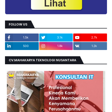
FOLLOW US
1.5k
3.1k
2.7k
500
1.8k
1.2k
CV.MAHAKARYA TEKNOLOGI NUSANTARA