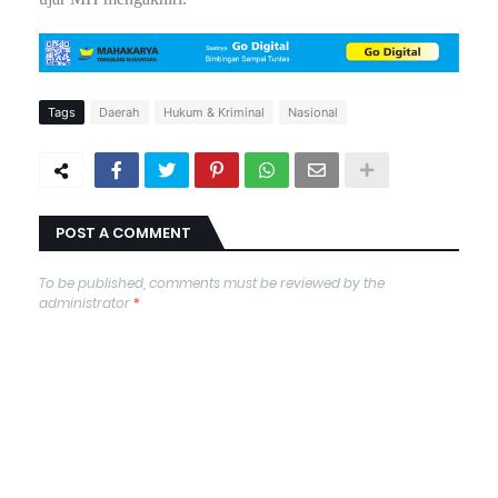
Tags
Daerah
Hukum & Kriminal
Nasional
POST A COMMENT
To be published, comments must be reviewed by the
administrator
*