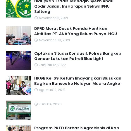
Hidupkan Tradisi Manaqib Syekh Abdul
Qodir Jailani, Ini Harapan Sekwil IPNU
Sulteng
November 15, 2021
DPRD Morut Desak Pemda Hentikan
Aktifitas PT. ANA Yang Belum Punyai HGU
November 09, 2021
Ciptakan Situasi Kondusif, Polres Bangkep
Gencar Lakukan Patroli Blue Light
Januari 12, 2022
HKGB Ke-69, Ketum Bhayangkari Blusukan
Bagikan Bansos ke Nelayan Muara Angke
Agustus 12, 2021
Juni 04, 2026
Program PKTD Berbasis Agrobisnis di Kab