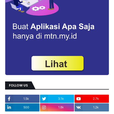
FOLLOW US
1.5k
3.1k
2.7k
500
1.8k
1.2k