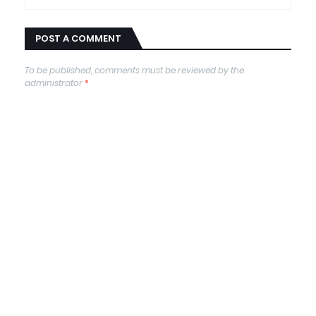
POST A COMMENT
To be published, comments must be reviewed by the
administrator
*