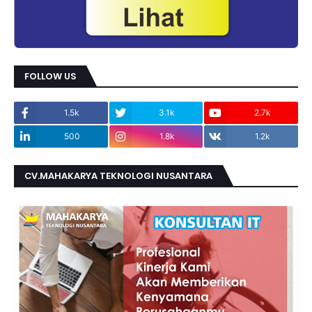
FOLLOW US
1.5k
3.1k
2.7k
500
1.8k
1.2k
CV.MAHAKARYA TEKNOLOGI NUSANTARA