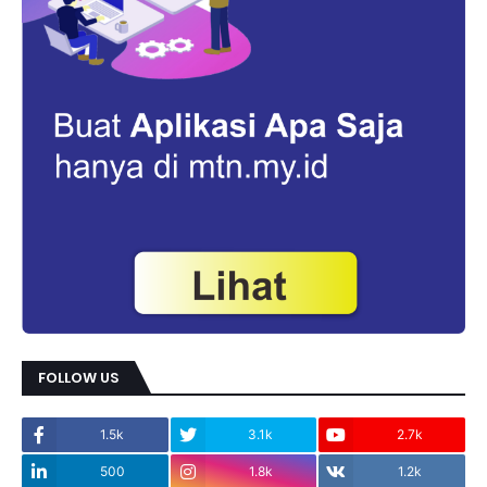
FOLLOW US
1.5k
3.1k
2.7k
500
1.8k
1.2k