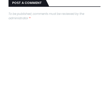
POST A COMMENT
To be published, comments must be reviewed by the
administrator
*