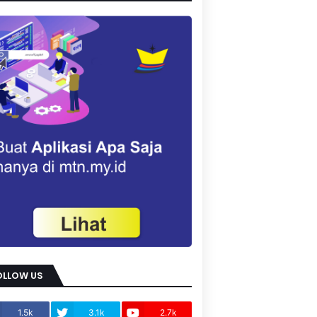
OLLOW US
1.5k
3.1k
2.7k