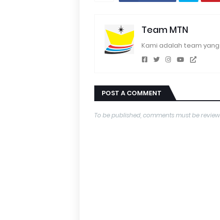
Team MTN
Kami adalah team yang 
POST A COMMENT
To be published, comments must be review