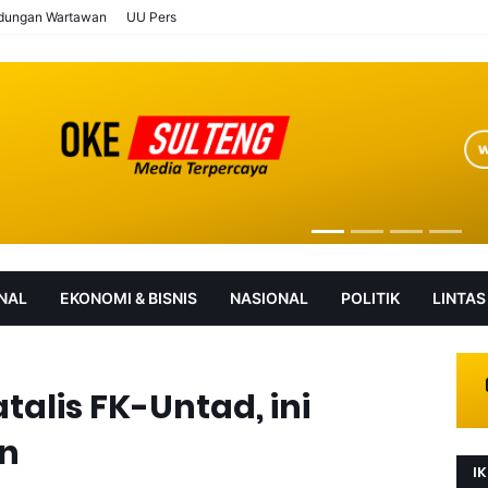
ndungan Wartawan
UU Pers
NAL
EKONOMI & BISNIS
NASIONAL
POLITIK
LINTAS
AN
SOROT
talis FK-Untad, ini
n
IK