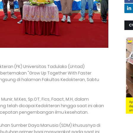
C
kteran (FK) Universitas Tadulako (Untad)
 bertemakan "Grow Up Together With Faster
langsung di halaman Fakultas Kedokteran, Sabtu
i Munir, M.Kes, Sp.OT, Fics, Faact, M.H, dalam
 telah dicapai Kedokteran hingga saat ini akan
percepatan pengembangan ilmu kesehatan.
uhan Sumber Daya Manusia (SDM) khususnya di
butuhan primer bagi masyarakat pada saat ini,