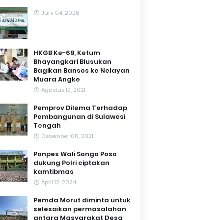
Juni 04, 2026
HKGB Ke-69, Ketum
Bhayangkari Blusukan
Bagikan Bansos ke Nelayan
Muara Angke
Agustus 12, 2021
Pemprov Dilema Terhadap
Pembangunan di Sulawesi
Tengah
Desember 06, 2021
Ponpes Wali Songo Poso
dukung Polri ciptakan
kamtibmas
April 12, 2024
Pemda Morut diminta untuk
selesaikan permasalahan
antara Masyarakat Desa