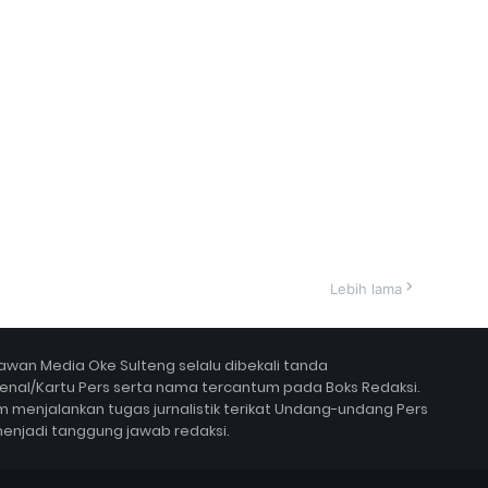
Lebih lama
wan Media Oke Sulteng selalu dibekali tanda
nal/Kartu Pers serta nama tercantum pada Boks Redaksi.
 menjalankan tugas jurnalistik terikat Undang-undang Pers
ak menjadi tanggung jawab redaksi.