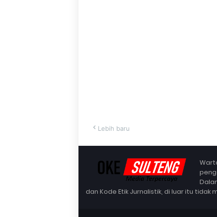
Lebih baru
Warta
penge
Dalam
dan Kode Etik Jurnalistik, di luar itu tid