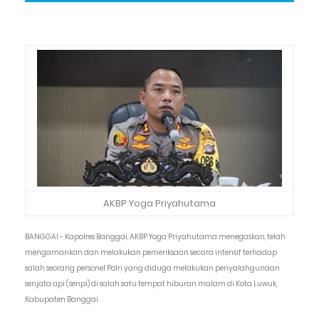
AKBP Yoga Priyahutama
BANGGAI - Kapolres Banggai, AKBP Yoga Priyahutama menegaskan, telah
mengamankan dan melakukan pemeriksaan secara intensif terhadap
salah seorang personel Polri yang diduga melakukan penyalahgunaan
senjata api (senpi) di salah satu tempat hiburan malam di Kota Luwuk,
Kabupaten Banggai.