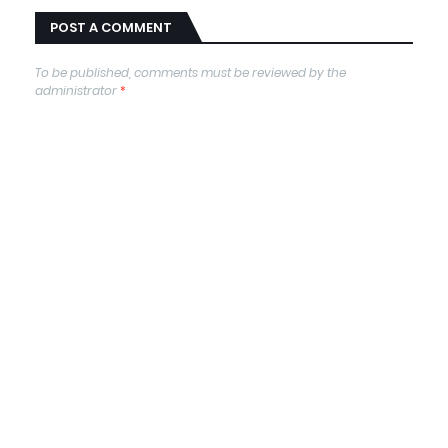
POST A COMMENT
To be published, comments must be reviewed by the
administrator
*