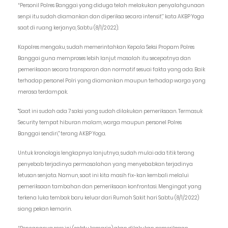
“Personil Polres Banggai yang diduga telah melakukan penyalahgunaan
senpi itu sudah diamankan dan diperiksa secara intensif,” kata AKBP Yoga
saat di ruang kerjanya, Sabtu (8/1/2022).
Kapolres mengaku, sudah memerintahkan Kepala Seksi Propam Polres
Banggai guna memproses lebih lanjut masalah itu secepatnya dan
pemeriksaan secara transparan dan normatif sesuai fakta yang ada. Baik
terhadap personel Polri yang diamankan maupun terhadap warga yang
merasa terdampak.
"Saat ini sudah ada 7 saksi yang sudah dilakukan pemeriksaan. Termasuk
Security tempat hiburan malam, warga maupun personel Polres
Banggai sendiri," terang AKBP Yoga.
Untuk kronologis lengkapnya lanjutnya, sudah mulai ada titik terang
penyebab terjadinya permasalahan yang menyebabkan terjadinya
letusan senjata. Namun, saat ini kita masih fix-kan kembali melalui
pemeriksaan tambahan dan pemeriksaan konfrontasi. Mengingat yang
terkena luka tembak baru keluar dari Rumah Sakit hari Sabtu (8/1/2022)
siang pekan kemarin.