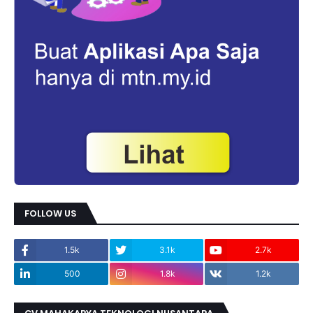
FOLLOW US
1.5k
3.1k
2.7k
500
1.8k
1.2k