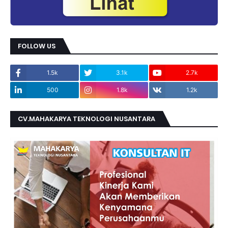
FOLLOW US
1.5k
3.1k
2.7k
500
1.8k
1.2k
CV.MAHAKARYA TEKNOLOGI NUSANTARA