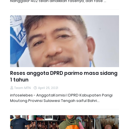
Nanggala-402 telah dinaikkan fasenya, dari fase …
Reses anggota DPRD parimo masa sidang
1 tahun
Team MTN
April 25, 2021
infoselebes - AnggotaKomisi I DPRD Kabupaten Parigi
Moutong Provinsi Sulawesi Tengah saiful Bahri…