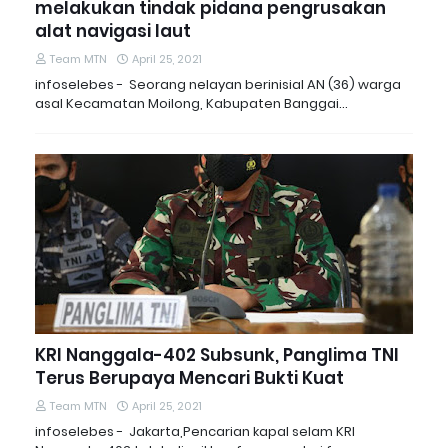
melakukan tindak pidana pengrusakan
alat navigasi laut
Team MTN
April 25, 2021
infoselebes - Seorang nelayan berinisial AN (36) warga
asal Kecamatan Moilong, Kabupaten Banggai…
KRI Nanggala-402 Subsunk, Panglima TNI
Terus Berupaya Mencari Bukti Kuat
Team MTN
April 25, 2021
infoselebes - Jakarta,Pencarian kapal selam KRI