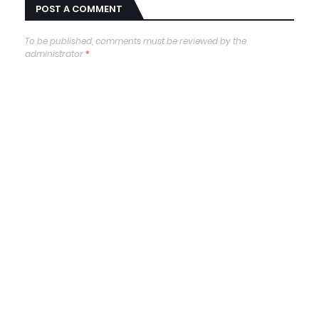
POST A COMMENT
To be published, comments must be reviewed by the
administrator
*