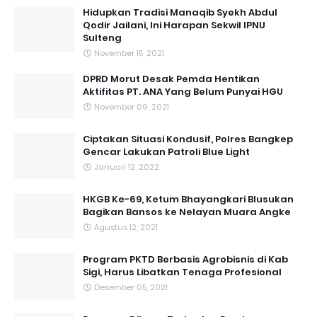
Hidupkan Tradisi Manaqib Syekh Abdul
Qodir Jailani, Ini Harapan Sekwil IPNU
Sulteng
November 15, 2021
DPRD Morut Desak Pemda Hentikan
Aktifitas PT. ANA Yang Belum Punyai HGU
November 09, 2021
Ciptakan Situasi Kondusif, Polres Bangkep
Gencar Lakukan Patroli Blue Light
Januari 12, 2022
HKGB Ke-69, Ketum Bhayangkari Blusukan
Bagikan Bansos ke Nelayan Muara Angke
Agustus 12, 2021
Program PKTD Berbasis Agrobisnis di Kab
Sigi, Harus Libatkan Tenaga Profesional
Desember 05, 2021