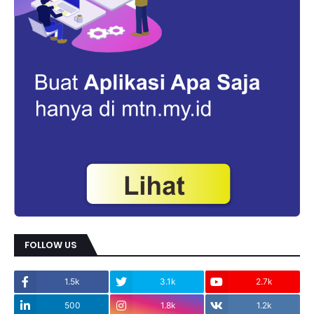
FOLLOW US
1.5k
3.1k
2.7k
500
1.8k
1.2k